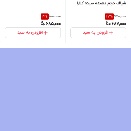
شیاف حجم دهنده سینه کلارا
800,000
950,000
14
%
27
%
685,000
687,000
افزودن به سبد
افزودن به سبد