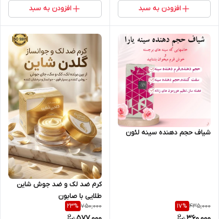
افزودن به سبد
افزودن به سبد
شیاف حجم دهنده سینه لئون
کرم ضد لک و ضد جوش شاین
طلایی با صابون
750,000
435,000
23
%
17
%
577,000
360,000