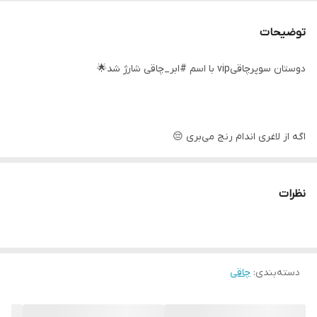
توضیحات
دوستان سوپرچاقیvip با اسم #ابر_چاقی شارژ شد🌟
اگه از لاغری اندام رنج می‌بری 😔
اگه هر راهی رفتی بی فایده بوده😞
نظرات
اگه راه حل قطعی میخوای 😍
دسته‌بندی
:
چاقی
کپسول های 100درصد گیاهی و بدون عوارض #ابر_چاقی رو بهتون
توصیه میکنم که باعث افزایش 4 تا 8 کیلو در ماه میشه