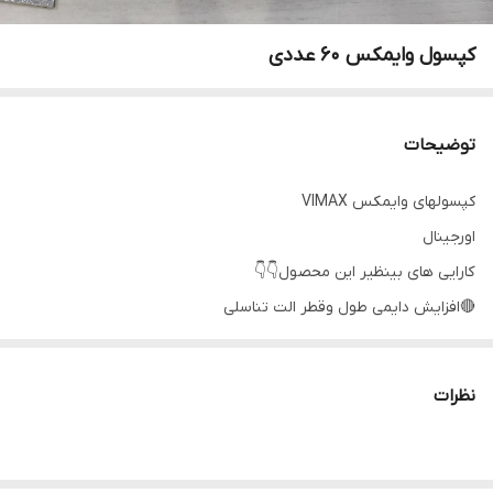
کپسول وایمکس ۶۰ عددی
توضیحات
کپسولهای وایمکس VIMAX
اورجینال
کارایی های بینظیر این محصول👇👇
🔴افزایش دایمی طول وقطر الت تناسلی
🔴افزایش قدرت نعوذ وسفت و حفط طولانی مدت نعوذ وسفتی آلت
🔴افزایش تعداد-کیفیت وجهش اسپرم
نظرات
🔴درمان ناباروری اقایان
🔴درمان زود انزالی وانزال زودرس تا ۳۰دقیقه
🔴افزایش دایمی طول وقطر الت تا ۵۰درصد