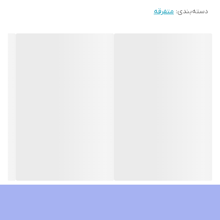
دسته‌بندی
:
متفرقه
🔴افزایش دایمی طول الت بین ۳تا۷سانتیمتر طی دوره ۲الی ۴ماهه
🔴بازیابی سریع توان جنسی برای بیقرای تعداد دفعات بیشتر رابطه
جنسی
قرص وایمکس دارای ترکیبات ۱۰۰درصد گیاهی و بدون عوارض میباشد
دارای تأییدیه بهداشت امریکا به شماره
3307253 میباشد
دارای تأییدیه بهداشت کانادا به شماره
159345 میباشد
دارای استاندارد GMPامریکا وFDA میباشد
دارای استاندارد LSO 9001 واستاندارد کیفیت UKAS میباشد
این محصول بینظیر ساخت کمپانی
Unihealth group co.ltd کانادا میباشد
تاثیر بینظیر VIMAX از همان هفته اول نمایان خواهد شد