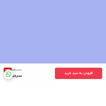
850,000
34
%
افزودن به سبد خرید
558,000