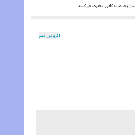
 غذایی به تقویت سیستم ایمنی و حفظ سلامتی عمومی
افزودن نظر
ست. همچنین، پرهیز از قندهای مصنوعی مانند قند و
ات در رژیم غذایی یا مصرف مکمل‌های غذایی، بهتر است