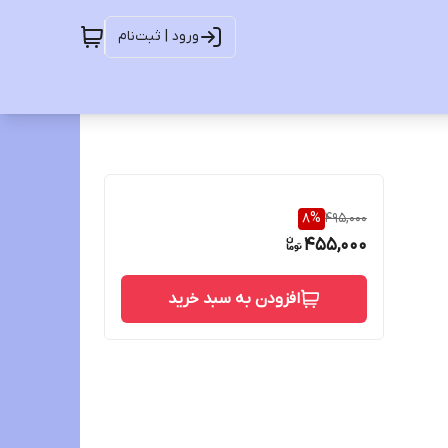
ورود | ثبت‌نام
8
%
495,000
455,000
افزودن به سبد خرید