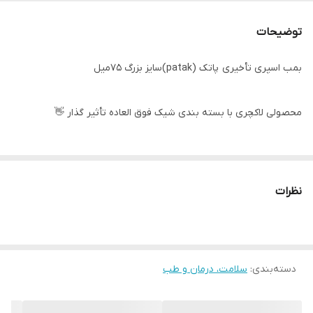
توضیحات
بمب اسپری تأخیری پاتک (patak)سایز بزرگ ۷۵میل
محصولی لاکچری با بسته بندی شیک فوق العاده تأثیر گذار 👋
• تاخیر بسیار طولانی در انزال
• مناسب افراد با زودانزالی بسیار شدید
نظرات
• بسیار موثر (تاثیر بیش از یک ساعت
• افزایش اعتماد بنفس در آقایان
دسته‌بندی
:
• تکنیک بی حسی موضعی شدید
سلامت، درمان و طب