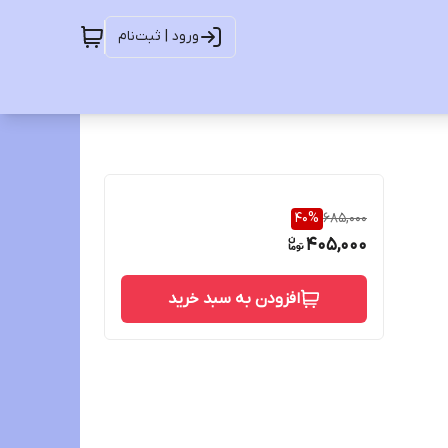
ورود | ثبت‌نام
40
%
685,000
405,000
افزودن به سبد خرید