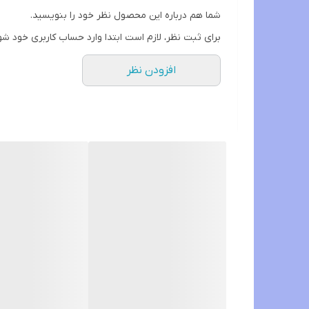
چای سبز؛قهوه سبز؛سورنجان؛صبر زرد؛هلیله سیاه؛هل باد 
شما هم درباره این محصول نظر خود را بنویسید.
برای ثبت نظر، لازم است ابتدا وارد حساب کاربری خود شو
🌈عملکرد این کپسولها به گونه ای است که چربی اضافه 
افزودن نظر
💓لطفا زمانی که مشاوره میشین وضعیت خودتون رو از ل
💚60 کپسول برای مصرف 1 ماه
💚کاهش 5 تا 8 کیلو در ماه
💚بدون نیاز ب ورزش
💚کاملا گیاهی و بدون عوارض
💚بدون برگشت
💯در 💯 با تضمین