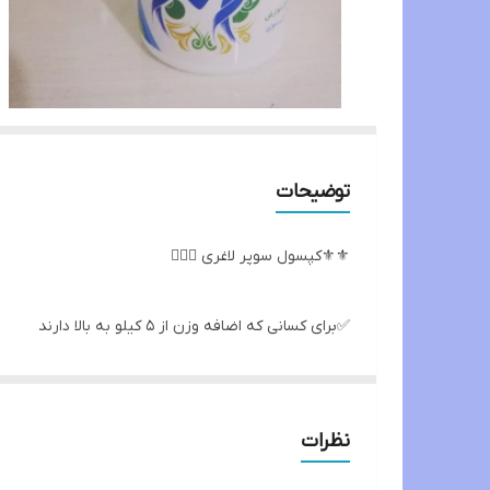
توضیحات
⚜️⚜️کپسول سوپر لاغری 👌🏻😃
✅برای کسانی که اضافه وزن از 5 کیلو به بالا دارند
محتوی داخل کپسول دو برابر شده با اثر بخشی بیشتر👌🏻👌
نظرات
💟ترکیبات کپسول