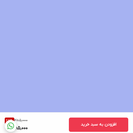
385,000
25
%
افزودن به سبد خرید
285,000