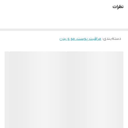
شوینده مناسب برای انواع پوست است و به‌هیچ‌وجه باعث خشک شدن
نظرات
پوست نمی‌شود بلکه پوستی نرم و لطیف بعد از استفاده خواهید داشت.
دارای برس سیلیکونی صاف و دارای نقطه تماس ایمن که می تواند بدون
اصطکاک پوست را به آرامی تمیز کند و ماساژ دهد ، ناخالصی ها را از
دسته‌بندی
:
مراقبت پوست، مو و بدن
منافذ پاک کرده و جریان خون در زیر پوست را افزایش می‌دهد که باعث
جوانسازی می‌شود. ویژگی ها: 🔹پاک کننده عمیق پوست از چربی، مواد
آرایشی ضد آب و سلول های مرده پوست بدون ایجاد خشکی 🔸پاک
کننده منافذ پوست 🔹سفید کننده 🔸ضد لک و ضد آکنه 🔹روشن کننده
و رفع تیرگی پوست 🔸درمان لک آفتاب سوختگی 🔹سفت کننده پوست
🔸ضد چروک صورت 🔹شاداب کننده پوست 🔸شفاف کننده پوست
🔹یکدست کننده رنگدانه‌های پوستی حجم 100 گرم