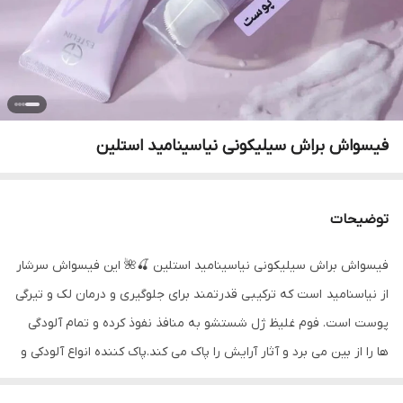
فیسواش براش سیلیکونی نیاسینامید استلین
توضیحات
فیسواش براش سیلیکونی نیاسینامید استلین 🍒🌺 این فیسواش سرشار
از نیاسنامید است که ترکیبی قدرتمند برای جلوگیری و درمان لک و تیرگی
پوست است. فوم غلیظ ژل شستشو به منافذ نفوذ کرده و تمام آلودگی
ها را از بین می برد و آثار آرایش را پاک می کند.پاک کننده انواع آلودکی و
آلاینده از سطح پوست که سبب، درخشش و روشن شدن آن میگردد. این