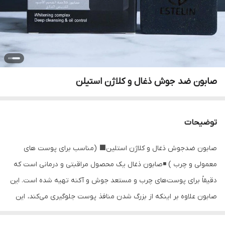
صابون ضد جوش ذغال و کلاژن استیلن
توضیحات
صابون ضدجوش ذغال و کلاژن استلین⬛️ (مناسب برای پوست های
معمولی و چرب ) ◾️صابون ذغال یک محصول مراقبتی و درمانی است که
دقیقاً برای پوست‌های چرب و مستعد جوش و آکنه تهیه شده است. این
صابون علاوه بر اینکه از بزرگ شدن منافذ پوست جلوگیری می‌کند، این
منافذ را کوچک نیز می‌کند. بنابراین احتمال بروز جوش و آکنه به میزان