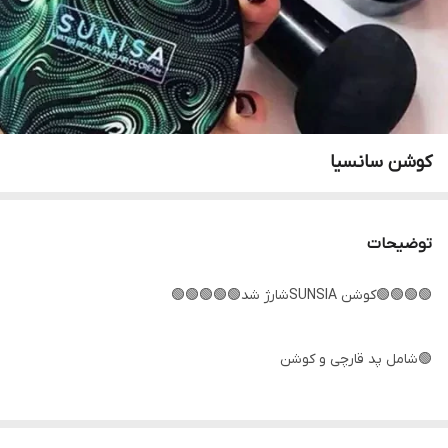
کوشن سانسیا
توضیحات
🟢🟢🟢🟢کوشن SUNSIAشارژ شد🟢🟢🟢🟢🟢
🟢شامل پد قارچی و کوشن
🟢کاملا مات