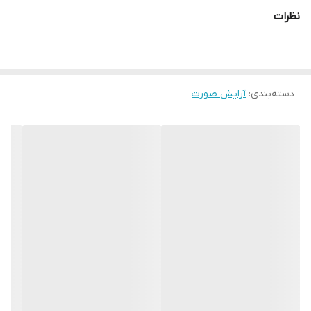
نظرات
🟢 دارای ضد آفتاب
🟢 دارای مرطوب کننده
دسته‌بندی
:
آرایش صورت
🟢سی سی کرم با کاور بسیار بالا
🟢کاملا گیاهی
🟢بدون آسیب به پوست
🟢 مناسب انواع پوست
🟢۱۰۰% اورجینال ساخت کره