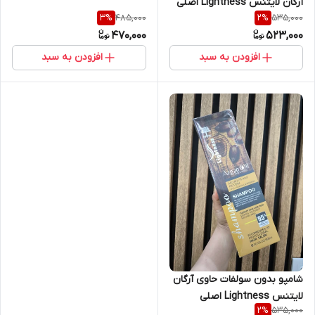
آرگان لایتنس Lightness اصلی
485,000
535,000
3
%
2
%
470,000
523,000
افزودن به سبد
افزودن به سبد
شامپو بدون سولفات حاوی آرگان
لایتنس Lightness اصلی
535,000
2
%