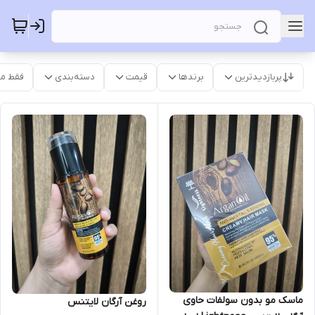
پربازدیدترین
برندها
قیمت
دسته‌بندی
فقط م
ماسک مو بدون سولفات حاوی
روغن آرگان لایتنس