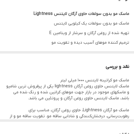
ماسک مو بدون سولفات حاوی آرگان لایتنس Lightness
ماسک مو بدون سولفات یک کیلویی لایتنس
تهیه شده از روغن آرگان و سرشار از ویتامین E
ترمیم کننده موهای آسیب دیده و تقویت مو
نرم کننده با حفظ حجم و حالت مو
بدون سولفات، نمک، پروپیلن گلیکول
نقد و بررسی
حاوی ۹۵% روغن آرگان
ماسک مو کراتینه لایتنس ۱۰۰۰ میلی لیتر
قابل استفاده برای بانوان و آقایان
ماسک لایتنس حاوی روغن آرگان lightness یکی از پرفروش ترین شامپو
مناسب برای استفاده روزانه، تثبیت کننده رنگ مو
و ماسکهای موجود در بازار جهت موهای کراتین شده و رنگ شده می
باشد، ماسک لایتنس حاوی روغن آرگان و پروتئین می باشد.
از خشکی و وزی مو جلوگیری می کند، کمک به رفع مو خوره و گره های مو
محافظت از مو در مقابل آسیب های محیطی، برطرف کننده شوره و خارش
ماسک مو آرگان Lightness، حاوی روغن آرگان، مناسب برای
رطوبت‌رسانی، درخشان‌کنندگی و شادابی ساقه مو. تقویت ساقه مو و از
پوست سر
بین بردن آسیب‌های ناشی از حرارت (اتو مو و سشوار) و مواد شیمیایی
(رنگ مو و دکلره) می‌باشد. تماس ماسک مو لایتنس با پوست سر مانعی
ساخت کشور اسلواکی می باشد.