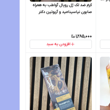
کرم ضد لک ژل رویال آواطب به همراه
صابون نیاسینامید و آربوتین دکتر
راشل
1,285,000
افزودن به سبد