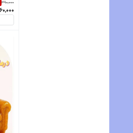
%
390,000
60,000