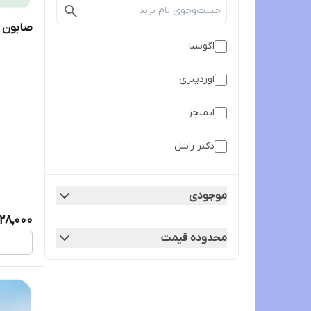
صابون ک
اگوستا
اوردینری
ایمیجز
دکتر راشل
رویال
موجودی
شاندرمن
28,000
محدوده قیمت
شمعدانی
کوزارکس