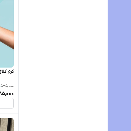
کرم کلا
535,000
85,000