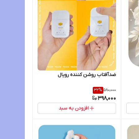
ضدآفتاب روشن کننده رویال
32
%
590,000
398,000
افزودن به سبد