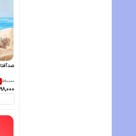
گامنو
لارا
لایتنس
نیکولاس
وکالی
ضدآفتاب
%
590,000
98,000