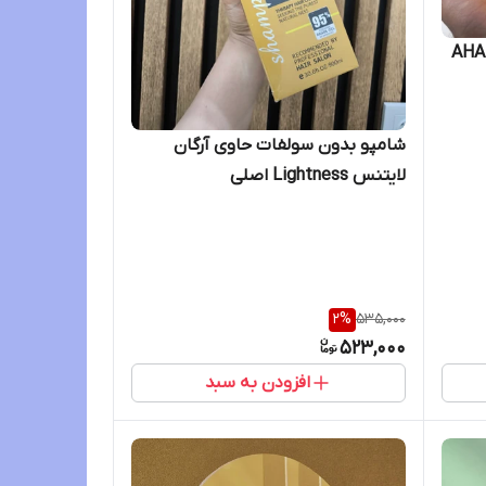
سرم روشن کننده تخصصی بدن AHA
شامپو بدون سولفات حاوی آرگان
لایتنس Lightness اصلی
2
%
535,000
523,000
افزودن به سبد