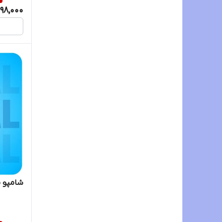
98,000
شامپو 