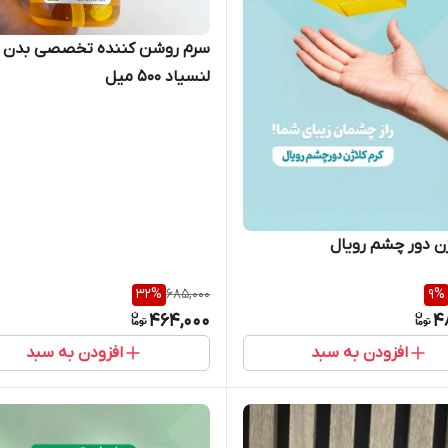
لنسیاد 500 میل
ژن دور چشم رویال
32
%
685,000
9
%
464,000
4
افزودن به سبد
افزودن به سبد