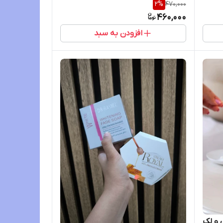
2
%
470,000
460,000
افزودن به سبد
 و لک