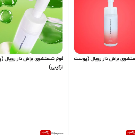
تشوی براش دار رویال (پوست
فوم شستشوی براش دار رویال (
ترکیبی)
23
%
390,000
23