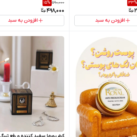
15
%
590,000
33
498,000
2
افزودن به سبد
افزودن به سبد
کرم یورما سفید کننده و رفع تیرگی