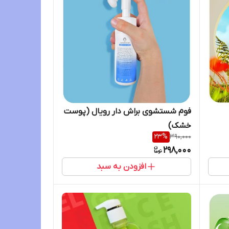
فوم شستشوی براش دار رویال (پوست
خشک)
23
%
390,000
298,000
افزودن به سبد