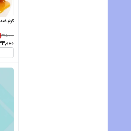
کرم ضد 
775,000
34,000