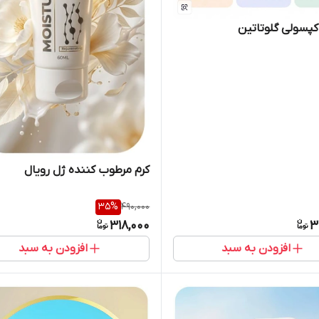
پسولی گلوتاتین
کرم مرطوب کننده ژل رویال
35
%
490,000
318,000
3
افزودن به سبد
افزودن به سبد