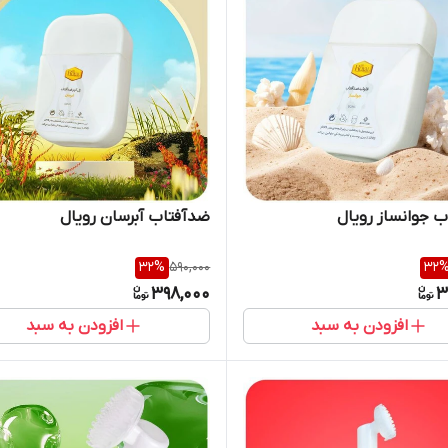
 جوانساز رویال
ضدآفتاب آبرسان رویال
32
%
590,000
32
398,000
3
افزودن به سبد
افزودن به سبد