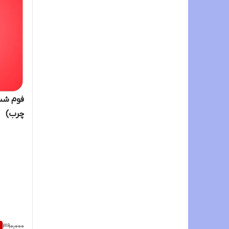
فوم شس
چرب)
%
390,000