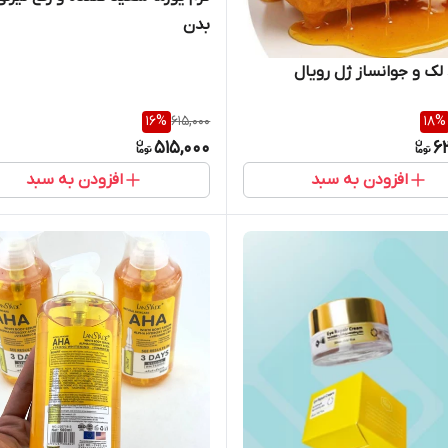
بدن
لک و جوانساز ژل رویال
16
%
615,000
18
%
515,000
6
افزودن به سبد
افزودن به سبد