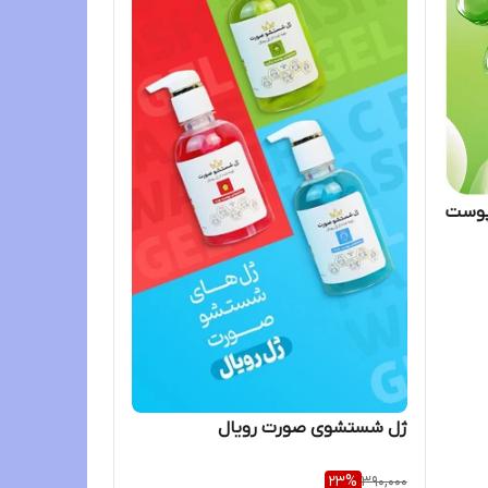
پوست
ژل شستشوی صورت رویال
23
%
390,000