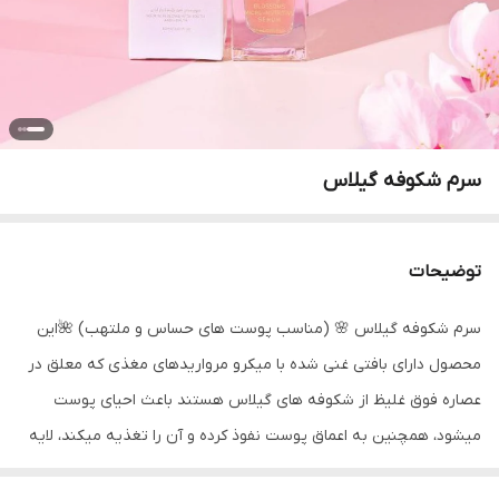
سرم شکوفه گیلاس
توضیحات
سرم شکوفه گیلاس 🌸 (مناسب پوست های حساس و ملتهب) 🌺این
محصول دارای بافتی غنی شده با میکرو مرواریدهای مغذی که معلق در
عصاره فوق غلیظ از شکوفه های گیلاس هستند باعث احیای پوست
میشود، همچنین به اعماق پوست نفوذ کرده و آن را تغذیه میکند، لایه
محافظتی پوست را با تامین چربی مورد نیاز آن را تقویت میکند تا آسیب