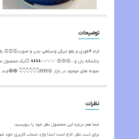
توضیحات
کرم #فوری و رفع تیرگی وسیاهی بدن و صورت👏👏👏 رفع 
پا،کشاله ران و....😍😍😍 ✅✅✅✅⬇️⬇️⬇️⬇️ 💥یک محصول م
نمونه های موجود در بازار 😜💃💃💃💃👇👇👇👇👇👇 🔴
30 گرم👌 همراه با ظرف 50 گرم
نظرات
شما هم درباره این محصول نظر خود را بنویسید.
برای ثبت نظر، لازم است ابتدا وارد حساب کاربری خود شو