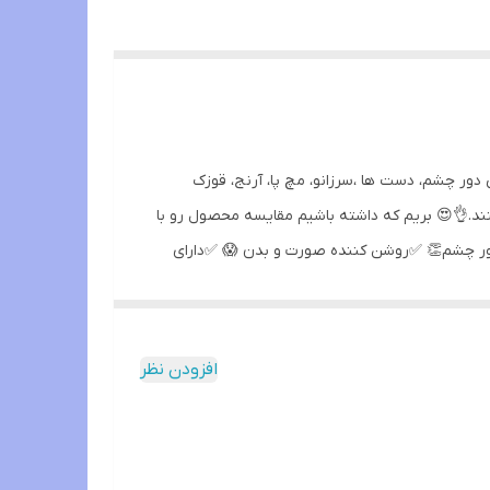
کرم #فوری و رفع تیرگی وسیاهی بدن و صورت👏
پا،کشاله ران و....😍😍😍 ✅✅✅✅⬇️⬇️⬇️⬇️ 💥یک محص
نمونه های موجود در بازار 😜💃💃💃💃👇👇👇👇👇
ضدآفتاب تا 90 درصد👍 ✅رفع خشکی پوست 👌 ✅آبرسان پوست تا 70 درصد 😊 ✅شفاف کنن
افزودن نظر