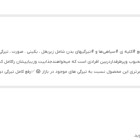
👏 رفع #کلیه ی #سیاهی‌ها و #تیرگیهای بدن شامل زیربغل ، بکینی . صورت 
ول محبوب وپرطرفداردربین افرادی است که میخواهندجذابیت وزیباییشان راکام
👇 🔴🔴چند برتری این محصول نسبت به تیرگی های موجود در بازار 😱 ✅رفع کا
ده 😍 💯✅از ویتامینها،مینرالها،پروتئینها و روغنها و عصاره های گیاهی فرموله شده😍 وزن خالص
برا