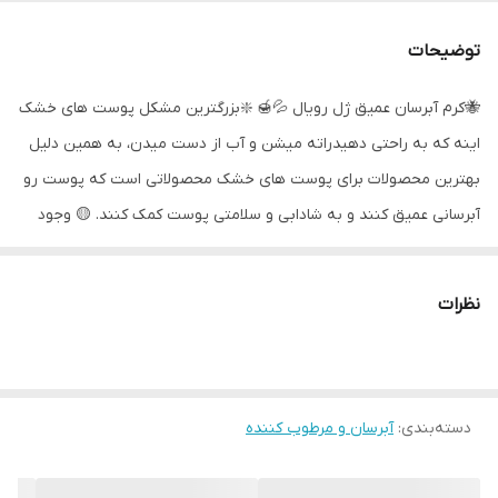
توضیحات
🐝کرم آبرسان عمیق ژل رویال 💦🍯 ❇️بزرگترین مشکل پوست های خشک
اینه که به راحتی دهیدراته میشن و آب از دست میدن، به همین دلیل
بهترین محصولات برای پوست های خشک محصولاتی است که پوست رو
آبرسانی عمیق کنند و به شادابی و سلامتی پوست کمک کنند. 🟡 وجود
آلوئه ورا در کرم آبرسان علاوه بر خاصیت تسکین دهندگی(ضدالتهاب)،
خاصیت بمب آبرسانی نیز دارد،که سبب آبرسانی لایه های عمیق پوستی
نظرات
میشود . 🟠ژل رویال ﺑﺎ ﺗﺤﺮﯾﮏ ﺗﻮﻟﯿﺪ ﮐﻼژن و اﻓﺰاﯾﺶ اﻧﺮژی ﺳﻠﻮﻟﯽ ﺑﺎﻋﺚ
ﺗﺮﻣﯿﻢ ﭼﺮوک ﻫﺎی ﭘﻮﺳﺘﯽ ﺷﺪه و از ﺟﻮاﻧﯽ ﭘﻮﺳﺖ ﻣﺤﺎﻓﻈﺖ ﻣﯽ ﮐﻨﺪ. اﯾﻦ
ﻣﺤﺼﻮل ﺑﻪ واﺳﻄﻪ ﺗﮑﻨﻮﻟﻮژی ﻣﻨﺤﺼﺮ ﺑﻪ ﻓﺮد در ﻧﻔﻮذ ﺳﺮﯾﻊ ﺑﻪ ﭘﻮﺳﺖ،
دسته‌بندی
:
آبرسان و مرطوب کننده
ﻋﻤﻠﮑﺮد ﻣﻮﺛﺮ در ﺗﻐﺬﯾﻪ و ﺗﺮﻣﯿﻢ ﻋﻤﻘﯽ، ﻣﺤﺎﻓﻈﺖ در ﺑﺮاﺑﺮ ﭘﯿﺮی زودرس
ﭘﻮﺳﺖ موثر است. 🟠ویژگی های کرم آبرسان ژل رویال : 🔸آبرسانی و