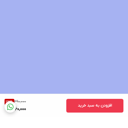
ژل رویال، عسل آلوئه ورا ویتامین E,B,D عصاره جوانه گندم ، عصاره
بابونه ،عصاره رزماری ، عصاره درخت چای
حجم 250 میل
🌟شامپو مخصوص مو های چرب
🌟شامپو مخصوص مو های معمولی
390,000
33
%
افزودن به سبد خرید
260,000