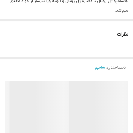
🐝شامپو ژل رویال با عصاره ژل رویال و آلوئه ورا سرشار از مواد مغذی
میباشد.
کراتین و بیوتین و پروتئین از ترکیبات رویایی برای مو هستند که بصورت
طبیعی در ژل رویال وجود دارد .
نظرات
💧شامپو ژل رویال موهای نازک و ضعیف را بسرعت تقویت کرده و
ضخامت تارهای مو را تضمین میکند .
دسته‌بندی
:
شامپو
🌟فواید این محصول فقط به این موارد ختم‌ نمیشود . ریزش مو سر یکی
از مشکلاته ناراحت کننده برای هر فرد است که با توجه به ترکیبات بسیار
غنی در این شامپو میتوان گفت تاثیر زیادی روی کنترل ریزش مو دارد .
ویژگیها :