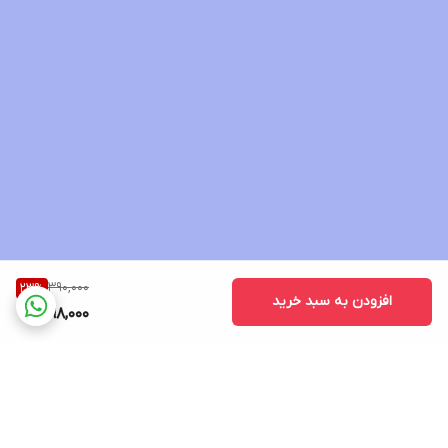
ابتدا صورت خود را مرطوب کنید و محصول را روی صورت خود بزنید. آن
را به آرامی با حرکات دایره‌ای به پوست ماساژ دهید و سپس شستشو
دهید.
حجم : 150ml
ساخت : ایران
☎️ 09360641763
390,000
23
%
افزودن به سبد خرید
298,000