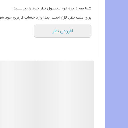
ویژگی ها:
شما هم درباره این محصول نظر خود را بنویسید.
🔹لیفت و سفت کننده قوی پوست
برای ثبت نظر، لازم است ابتدا وارد حساب کاربری خود شو
🔸ضد چین و چروک صورت
افزودن نظر
🔹کوچک کننده منافذ باز و یکدست کننده پوست
🔹محرک تولید کلاژن و کمک به قوام پوست
🔸روشن کننده پوست
🔹کمک به رطوبت پذیری پوست
🔸حاوی کلاژن خالص و سایر مواد مغذی
🔹قابل استفاده برای انواع پوست
📝دستور استفاده:
1⃣ابتدا صورت خود را به خوبی تمیز و خشک کنید.
2⃣مقدار مناسبی از کرم را روی صورت و گردن بزنید.
3⃣با حرکات دایره‌ای و آرام کرم را به خوبی ماساژ دهید تا جذب پوست شود.