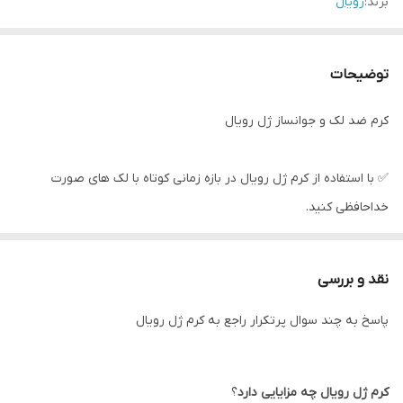
برند:
رویال
توضیحات
کرم ضد لک و جوانساز ژل رویال
✅ با استفاده از کرم ژل رویال در بازه زمانی کوتاه با لک های صورت
خداحافظی کنید.
🍀 کرم ضد لک رویال یک محصول کاملا گیاهی و بدون هیچ گونه
نقد و بررسی
افزودنی غیر طبیعی است.
پاسخ به چند سوال پرتکرار راجع به کرم ژل رویال
کرم
ژل
رویال
چه
مزایایی
دارد
؟