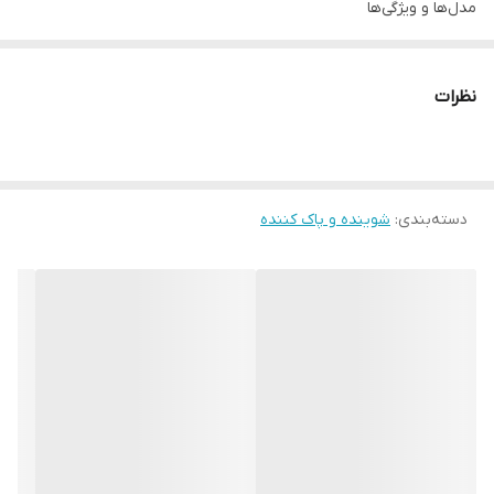
مدل‌ها و ویژگی‌ها
1ـ مدل Vitamin C – (Gluta + Vitamin C) 🍊 • مناسب برای
روشن‌کنندگی و شفافیت پوست
نظرات
• کمک به از بین بردن تیرگی و لک‌های پوستی
• دارای خاصیت آنتی‌اکسیدان قوی
• مناسب برای انواع پوست
دسته‌بندی
:
شوینده و پاک کننده
2ـ مدل Tea Tree – (Gluta + Tea Tree Oil) 🌿 • مخصوص پوست‌های
چرب و مستعد آکنه
• کنترل ترشح چربی و درمان جوش‌های فعال
• ضدباکتری و ضدالتهاب طبیعی
• کمک به پاک‌سازی عمیق منافذ پوست
3_ مدل Collagen – (Gluta + Collagen) 💜 • حاوی کلاژن برای سفتی و