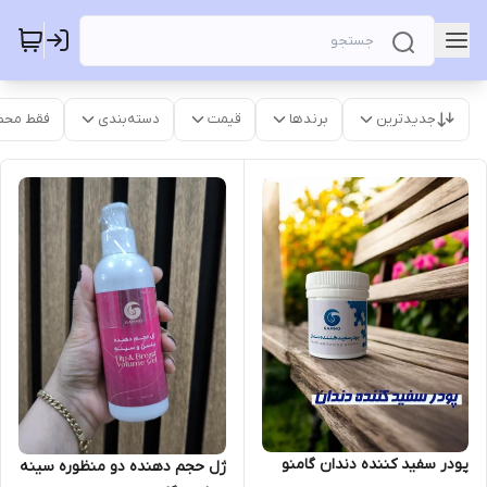
جدیدترین
برندها
قیمت
دسته‌بندی
فقط محص
پودر سفید کننده دندان گامنو
ژل حجم دهنده دو منظوره سینه