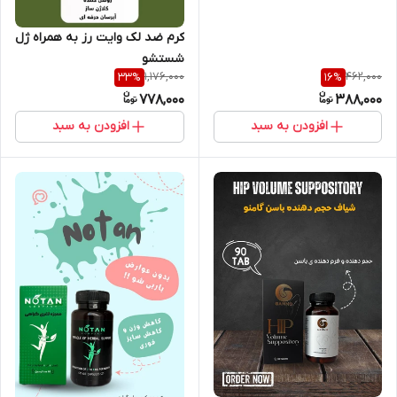
کرم ضد لک وایت رز به همراه ژل
شستشو
1,176,000
462,000
33
%
16
%
778,000
388,000
افزودن به سبد
افزودن به سبد