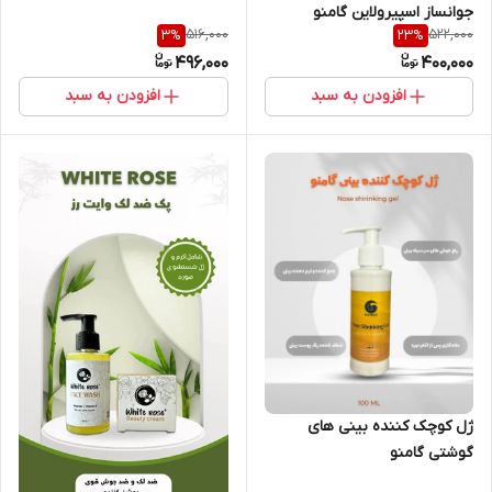
جوانساز اسپیرولاین گامنو
516,000
522,000
3
%
23
%
496,000
400,000
افزودن به سبد
افزودن به سبد
ژل کوچک کننده بینی های
گوشتی گامنو