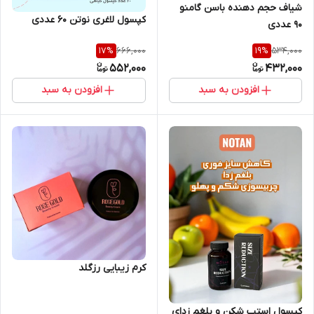
شیاف حجم دهنده باسن گامنو
کپسول لاغری نوتن ۶۰ عددی
۹۰ عددی
666,000
534,000
17
%
19
%
552,000
432,000
افزودن به سبد
افزودن به سبد
کرم زیبایی رزگلد
کپسول استپ شکن و بلغم زدای