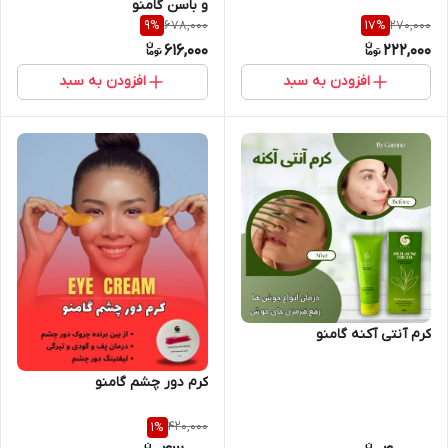
و باسن گامنو
678,000
270,000
9
%
17
%
616,000
222,000
افزودن به سبد
افزودن به سبد
کرم آنتی آکنه گامنو
کرم دور چشم گامنو
420,000
1
%