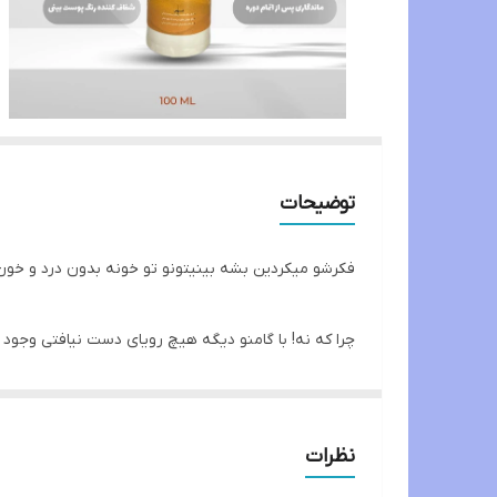
توضیحات
فکرشو میکردین بشه بینیتونو تو خونه بدون درد و خو
چرا که نه! با گامنو دیگه هیچ رویای دست نیافتی وجود 
#ژل_کوچک_کننده_بینی گامنو مخصوص بینی های گوش
نظرات