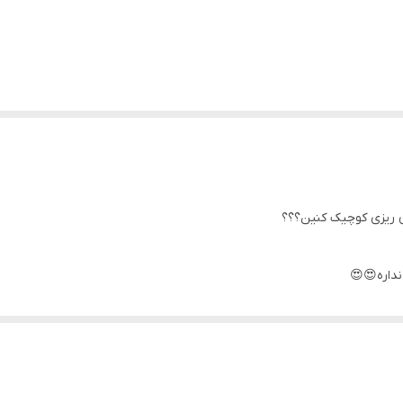
ن ریزی کوچیک کنین؟؟؟
نداره😍😍
تی 👌