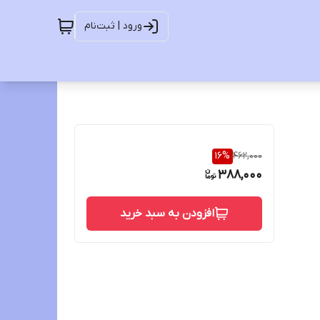
ورود | ثبت‌نام
16
%
462,000
388,000
افزودن به سبد خرید