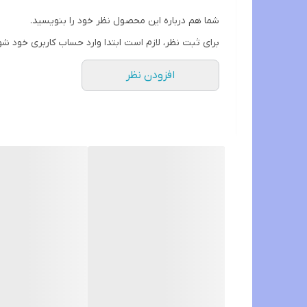
در کمترین زمان و با کمترین هزینه بینیتو عروسکی ‌کن
شما هم درباره این محصول نظر خود را بنویسید.
برای ثبت نظر، لازم است ابتدا وارد حساب کاربری خود شو
❇️بدون عوارض
افزودن نظر
❇️بدون درد و خون ریزی
❇️کاملا گیاهی
با
#گامنو
مثل الماس میدرخشی💎