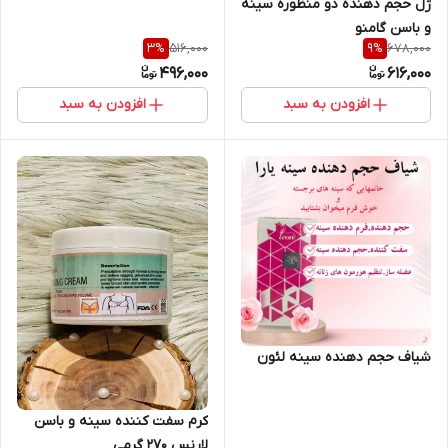
ژل حجم دهنده دو منظوره سینه
و باسن گامنو
516,000
678,000
3
%
9
%
496,000
616,000
افزودن به سبد
افزودن به سبد
شیاف حجم دهنده سینه لئون
کرم سفت کننده سینه و باسن
لارنس 270 گرمی