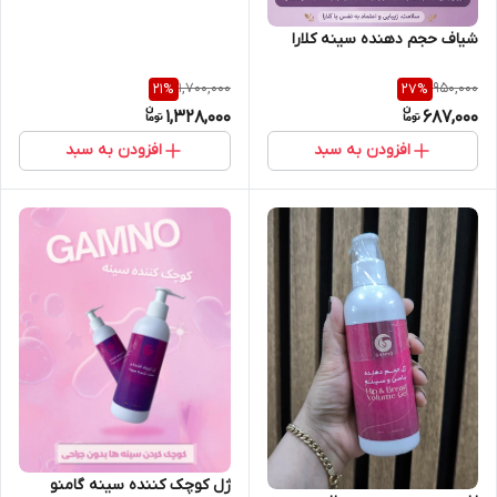
شیاف حجم دهنده سینه کلارا
1,700,000
950,000
21
%
27
%
1,328,000
687,000
افزودن به سبد
افزودن به سبد
ژل کوچک کننده سینه گامنو