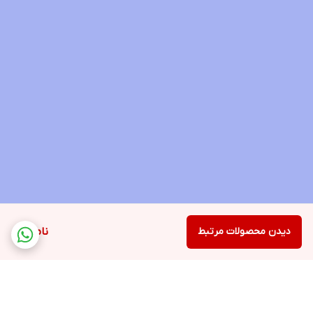
✅رفع موی زائد صورت
✅تقویت تخمدان بانوان
✅سرد مزاجی بانوان
دیدن محصولات مرتبط
ناموجود