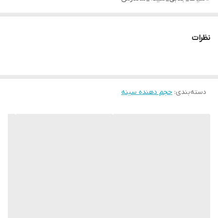
اینبار هم مثل همیشه اومدیم با معرفی یک محصول ویژه و استثنایی و
نظرات
در نوع خودش بینظیر
😍😍😍
کارایی #شیاف_جذبی_سینه_شاندرمن
دسته‌بندی
:
حجم دهنده سینه
و تاثیر فوق العاده اش برای هیچ کسی پوشیده نیست
باور قطعی داریم به تاثیر فوق العاده این محصول شگفت انگیز از دل
طبیعت👍
برای اون عده از مشتریایی که دوست ندارن از قرص های حجم دهنده
استفاده کنن😔یا فرصت استفاده از کرم های حجم دهنده رو ندارن😔
یه خبر خوب داریم😍😍
👇👇👇👇👇👇
جهت رفع این مشکل طی مشورت با اساتید طب سنتی #شیاف_جذبی رو