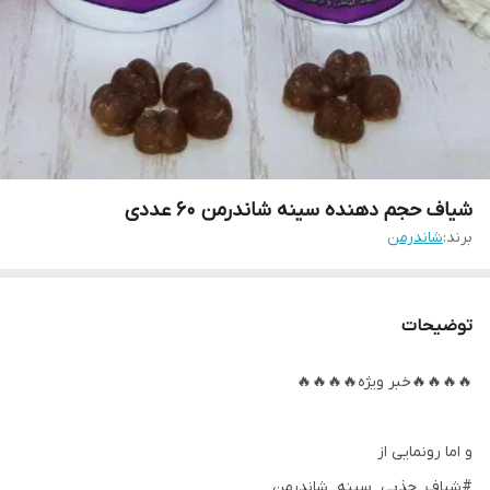
شیاف حجم دهنده سینه شاندرمن ۶۰ عددی
برند:
شاندرمن
توضیحات
🔥🔥🔥🔥خبر ویژه🔥🔥🔥🔥
و اما رونمایی از
#شیاف_جذبی_سینه_شاندرمن