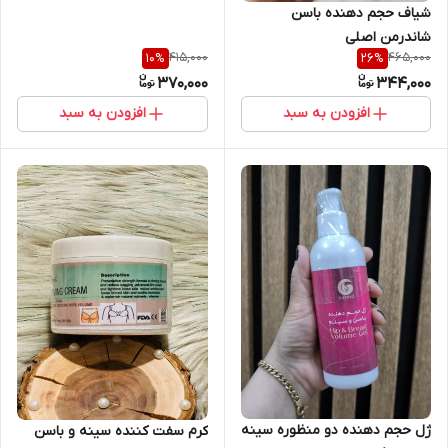
شیاف حجم دهنده باسن
شاندرمن اصلی
415,000
465,000
10
%
26
%
370,000
344,000
افزودن به سبد
افزودن به سبد
ژل حجم دهنده دو منظوره سینه
کرم سفت کننده سینه و باسن