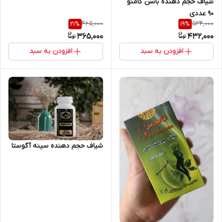
شیاف حجم دهنده باسن گامنو
۹۰ عددی
465,000
534,000
21
%
19
%
365,000
432,000
افزودن به سبد
افزودن به سبد
شیاف حجم دهنده سینه آگوستا