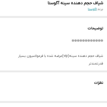
شیاف حجم دهنده سینه آگوستا
برند:
اگوستا
توضیحات
❄️❄️❄️❄️❄️❄️❄️❄️❄️❄️❄️❄️
شیاف حجم دهنده سینه(vip)عرضه شده با فرمولاسیون بسیار
قدرتمندتر
خانمهایی که سینه های برجسته و خوش فرم میخوان بتشابید 😐
نظرات
با آگوستا داشتن سینه های خوشگل دگه آرزو نیست 🎋
☘ کاملا گیاهی و ارگانیک ☘