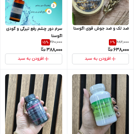
ضد لک و ضد جوش قوی اگوستا
سرم دور چشم رفع تیرگی و گودی
اگوستا
460,000
682,000
15
%
6
%
388,000
638,000
افزودن به سبد
افزودن به سبد