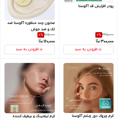
پودر افزایش قد آگوستا
صابون چند منظوره آگوستا ضد
لک و ضد جوش
175,000
325,000
8
%
7
%
160,000
300,000
افزودن به سبد
افزودن به سبد
کرم چروک دور چشم آگوستا
کرم لیفتینگ و برطرف کننده