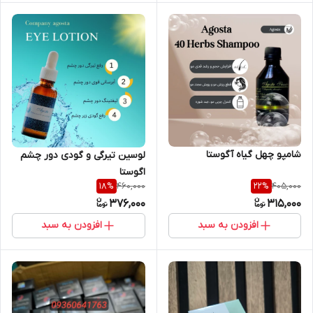
شامپو چهل گیاه آگوستا
لوسین تیرگی و گودی دور چشم
اگوستا
460,000
405,000
18
%
22
%
376,000
315,000
افزودن به سبد
افزودن به سبد