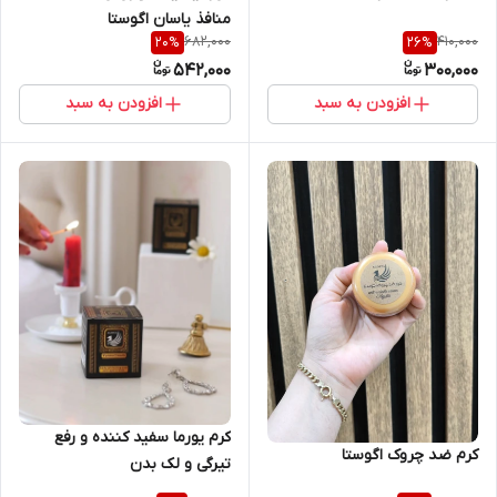
منافذ یاسان اگوستا
682,000
410,000
20
%
26
%
542,000
300,000
افزودن به سبد
افزودن به سبد
کرم یورما سفید کننده و رفع
کرم ضد چروک اگوستا
تیرگی و لک بدن