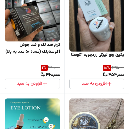
کرم ضد لک و ضد جوش
آگوستابلک (عمده ۵۰ عدد به بالا)
پکیج رفع تیرگی زردچوبه آگوستا
470,000
535,000
2
%
15
%
460,000
453,000
افزودن به سبد
افزودن به سبد