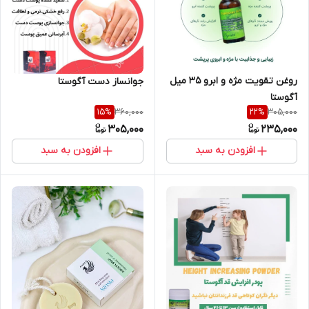
روغن تقویت مژه و ابرو ۳۵ میل
جوانساز دست آگوستا
آگوستا
360,000
305,000
15
%
22
%
305,000
235,000
افزودن به سبد
افزودن به سبد