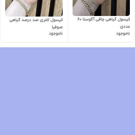
کپسول گیاهی چاقی آگوستا ۶۰
کپسول لاغری صد درصد گیاهی
عددی
صوفیا
ناموجود
ناموجود