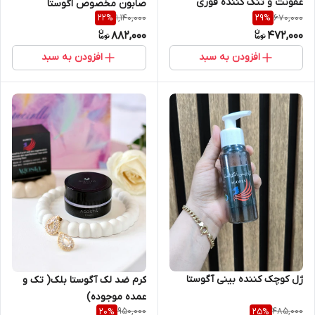
عفونت و تنگ کننده فوری
صابون مخصوص اگوستا
1,140,000
670,000
22
%
29
%
اگوستا
882,000
472,000
افزودن به سبد
افزودن به سبد
ژل کوچک کننده بینی آگوستا
کرم ضد لک آگوستا بلک( تک و
عمده موجوده)
950,000
485,000
20
%
25
%