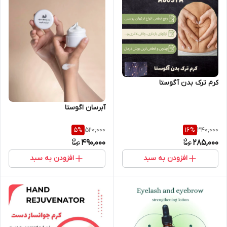
کرم ترک بدن آگوستا
آبرسان اگوستا
520,000
340,000
5
%
16
%
490,000
285,000
افزودن به سبد
افزودن به سبد