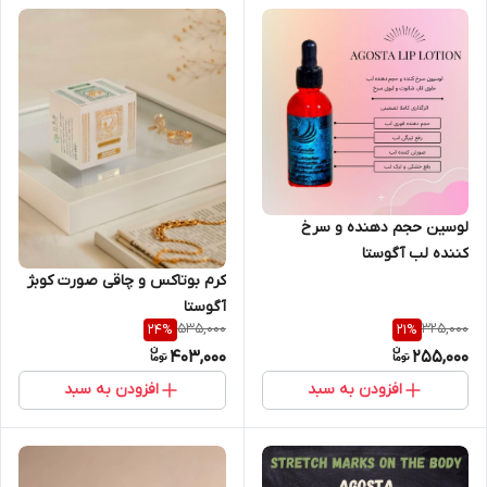
لوسین حجم دهنده و سرخ
کننده لب آگوستا
کرم بوتاکس و چاقی صورت کوبژ
آگوستا
535,000
325,000
24
%
21
%
403,000
255,000
افزودن به سبد
افزودن به سبد