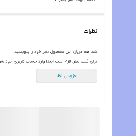
✨کپسول چاقی آگوستا✨
نظرات
🌳چاقی یکنواخت بدن
🌳اشتها آور فوق العاده قوی بدون هیچ گونه عوارض
شما هم درباره این محصول نظر خود را بنویسید.
🌳افزایش وزن 3 الی 8 کیلو در یک دوره یک ماهه
برای ثبت نظر، لازم است ابتدا وارد حساب کاربری خود شو
🌳افزایش وزن و حجم عضلات بصورت طبیعی ،بدون ایجا
افزودن نظر
🌳 این محصول باعث جذب مواد مغذی غذاهایی که میخو
🌳حاوی مجموعه آنزیمی برای کمک به هضم وجذب هر چه 
🌳 قوای فردی را افزایش میدهد
💊حاوی 60 عدد قرص گیاهی
💯تاثیر ماندگار ، بدون عوارض✅