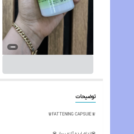
توضیحات
🧚FATTENING CAPSUIE🧚
💎اندام ایده آلتو بساز 💎