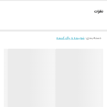
می‌کند. این فوم همزمان با پاک کردن آلودگی و چربی‌های اضافی، پوست
نظرات
را مرطوب و متعادل نگه می‌دارد و از خشکی یا چرب شدن بیش از حد
جلوگیری می‌کند. ترکیبات مؤثر آن مانند عصاره چای سبز، آلوئه‌ورا، و
هیالورونیک اسید، به حفظ طراوت، تنظیم چربی و کاهش التهاب کمک
دسته‌بندی
:
شوینده و پاک کننده
می‌کنند. این محصول فاقد صابون و ضد حساسیت بوده و برای استفاده
روزانه بسیار مناسب است.
ویژگی‌ها:
🔸 مناسب پوست‌های ترکیبی (نواحی خشک و چرب)
🔹دارای برس سیلیکونی برای شست‌وشوی عمیق و ملایم
🔸تنظیم‌کننده چربی و رطوبت پوست
🔹جلوگیری از خشکی یا چربی بیش از حد