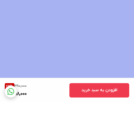
390,000
23
%
افزودن به سبد خرید
298,000